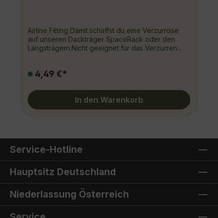
Airline Fitting Damit schaffst du eine Verzurröse
auf unseren Dackträger SpaceRack oder den
Längsträgern.Nicht geeignet für das Verzurren
von schweren Gepäck auf der SpaceRack
Plattform, dafür sind die Airline Doppelfittinge
4,49 €*
(200017) oder Ringösen (200018) zu verwenden.
In den Warenkorb
Service-Hotline
Hauptsitz Deutschland
Niederlassung Österreich
Service