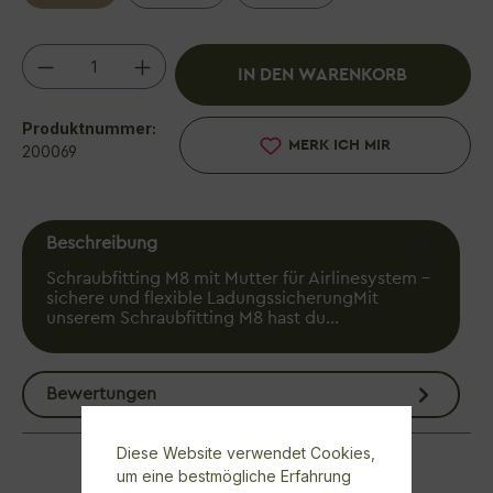
Produkt Anzahl: Gib den gewünschten We
IN DEN WARENKORB
Produktnummer:
MERK ICH MIR
200069
Beschreibung
Schraubfitting M8 mit Mutter für Airlinesystem –
sichere und flexible LadungssicherungMit
unserem Schraubfitting M8 hast du…
Mehr
Bewertungen
Diese Website verwendet Cookies,
um eine bestmögliche Erfahrung