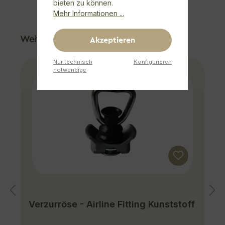
bieten zu können.
Mehr Informationen ...
Produktgalerie überspringen
Weitere Produkte
Akzeptieren
Nur technisch
Konfigurieren
notwendige
Verzurröse - Airline Fitting Kunststoff