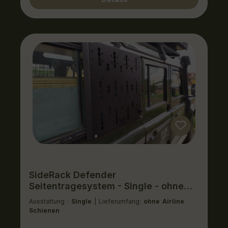
SideRack Defender
Seitentragesystem - Single - ohne
Airline Schienen
Ausstattung :
Single
| Lieferumfang:
ohne Airline
Schienen