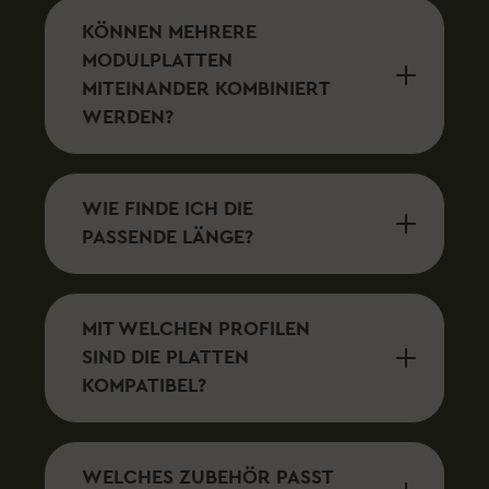
Warum die SpacePlate Modulplatte von Rolling Space?
Qualität: Hochwertige Materialien und erstklassige
KÖNNEN MEHRERE
Verarbeitung. Sicherheit: Rutschfeste Oberfläche für
MODULPLATTEN
deine Sicherheit und maximale Ladungssicherung.
Flexibilität: Passend für das Dachträgersystem
MITEINANDER KOMBINIERT
SpaceRack und vielseitig einsetzbar. Langlebigkeit:
WERDEN?
Wetter- und korrosionsbeständig durch umfangreiche
Tests. Erlebe mit der SpacePlate Modulplatte von
Rolling Space eine neue Dimension der
Transportlösungen. Bestelle jetzt die passenden
Modulplatten für dein Dachträgersystem und mache
WIE FINDE ICH DIE
dein Fahrzeug bereit für jede Herausforderung!
PASSENDE LÄNGE?
MIT WELCHEN PROFILEN
SIND DIE PLATTEN
KOMPATIBEL?
WELCHES ZUBEHÖR PASST