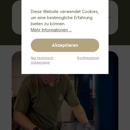
WIE EMPFINDLICH IST DIE
Diese Website verwendet Cookies,
OBERFLÄCHE DER
um eine bestmögliche Erfahrung
bieten zu können.
SPACEPLATE?
Mehr Informationen ...
Akzeptieren
Nur technisch
Konfigurieren
notwendige