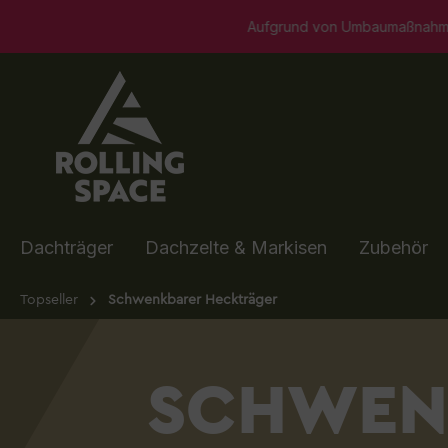
springen
Zur Hauptnavigation springen
Aufgrund von Umbaumaßnahmen ist unser Showroom in Winkl
Dachträger
Dachzelte & Markisen
Zubehör
Topseller
Schwenkbarer Heckträger
SCHWEN