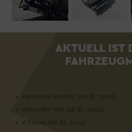
AKTUELL IST 
FAHRZEUGM
Mercedes Sprinter (ab Bj. 2006)
Mercedes Vito (ab Bj. 2014)
V-Klasse (ab Bj. 2014)