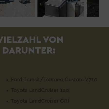
 VIELZAHL VON
 DARUNTER:
Ford Transit/Tourneo Custom V710
Toyota LandCruiser 120
Toyota LandCruiser GRJ