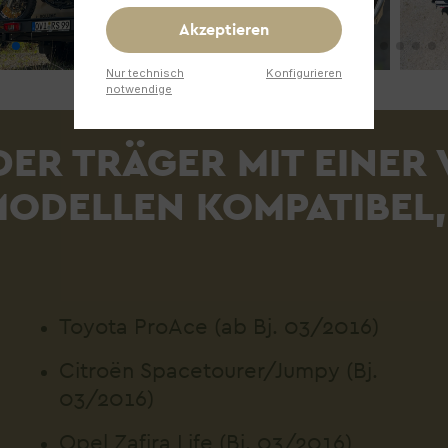
Akzeptieren
Nur technisch
Konfigurieren
notwendige
DER TRÄGER MIT EINER
ODELLEN KOMPATIBEL,
Toyota ProAce (ab Bj. 03/2016)
Citroën Spacetourer/Jumpy (Bj.
03/2016)
Opel Zafira Life (Bj. 03/2016)