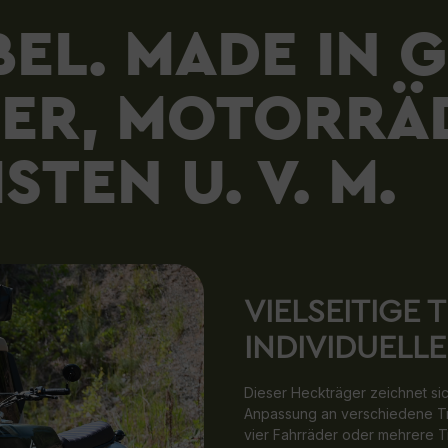
IBEL. MADE IN 
ER, MOTORRÄ
TEN U. V. M.
VIELSEITIGE
INDIVIDUEL
Dieser Heckträger zeichnet si
Anpassung an verschiedene Tra
vier Fahrräder oder mehrere Tr