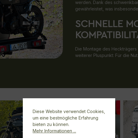
werden. Dank des schwenkbare
gewährleistet, was insbesonde
SCHNELLE M
KOMPATIBILIT
Die Montage des Heckträgers is
weiterer Pluspunkt: Für die N
Diese Website verwendet Cookies,
um eine bestmögliche Erfahrung
bieten zu können.
Mehr Informationen ...