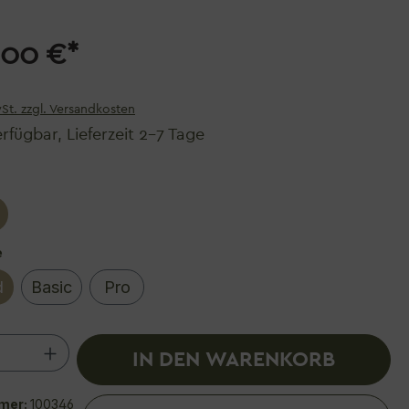
,00 €*
wSt. zzgl. Versandkosten
rfügbar, Lieferzeit 2–7 Tage
auswählen
auswählen
e
d
Basic
Pro
 Anzahl: Gib den gewünschten Wert ein 
IN DEN WARENKORB
mer:
100346