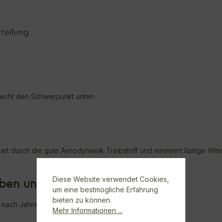
teilung
ewicht den Schwerpunkt unten
spart durch die gute Aerodynamik Treibstoff und minimiert lästige W
Diese Website verwendet Cookies,
uben und Aluminium
um eine bestmögliche Erfahrung
bieten zu können.
nach Jahren noch eine gute Figur!
Mehr Informationen ...