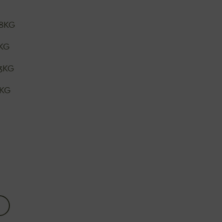
18KG
3KG
23KG
8KG