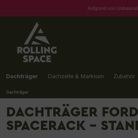
springen
Zur Hauptnavigation springen
Aufgrund von Umbaumaßnahmen ist unser Showroom i
Dachträger
Dachzelte & Markisen
Zubehör
Dachträger
DACHTRÄGER FORD 
SPACERACK - STAN