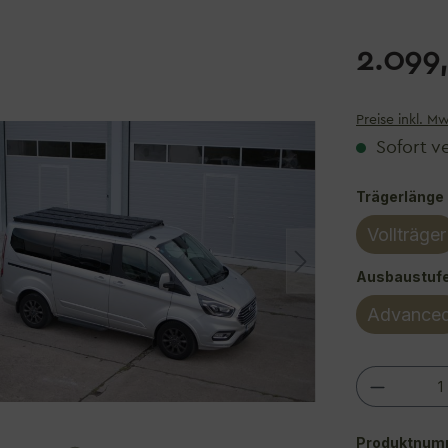
2.099
Preise inkl. M
Sofort ve
Trägerlänge
Vollträger
Ausbaustuf
Advance
Produkt
Produktnum