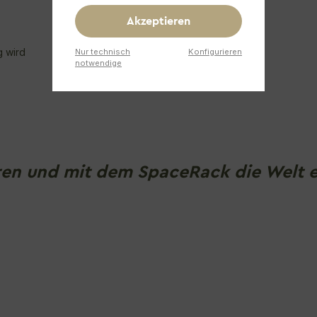
Akzeptieren
g wird
Nur technisch
Konfigurieren
notwendige
eren und mit dem SpaceRack die Welt 