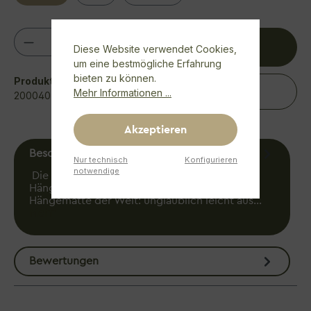
Produkt Anzahl: Gib den gewünschten We
IN DEN WARENKORB
Diese Website verwendet Cookies,
um eine bestmögliche Erfahrung
bieten zu können.
Produktnummer:
Mehr Informationen ...
MERK ICH MIR
200040
Akzeptieren
Beschreibung
Nur technisch
Konfigurieren
notwendige
Die Optimale Ergänzung zum SpaceMock
Hängemattenhalter!Die leichteste KingSize
Hängematte der Welt: unglaublich leicht aus…
Mehr
Bewertungen