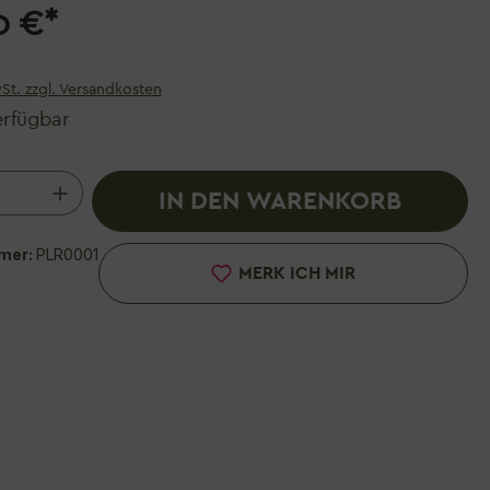
0 €*
wSt. zzgl. Versandkosten
erfügbar
 Anzahl: Gib den gewünschten Wert ein 
IN DEN WARENKORB
mer:
PLR0001
MERK ICH MIR