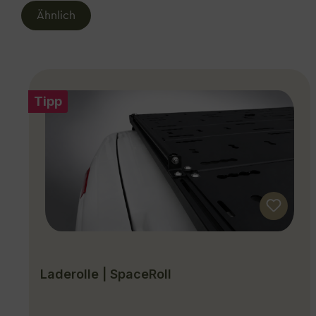
Ähnlich
Produktgalerie überspringen
Tipp
Laderolle | SpaceRoll