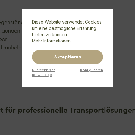
Diese Website verwendet Cookies,
Gegenstände
um eine bestmögliche Erfahrung
digungen
bieten zu können.
door
Mehr Informationen ...
nd müheloses Rollen
Akzeptieren
Nur technisch
Konfigurieren
notwendige
ät für professionelle Transportlösunge