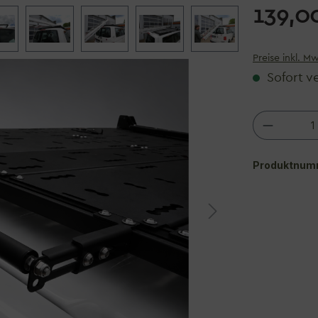
139,0
Preise inkl. M
Sofort v
Produkt
Produktnum