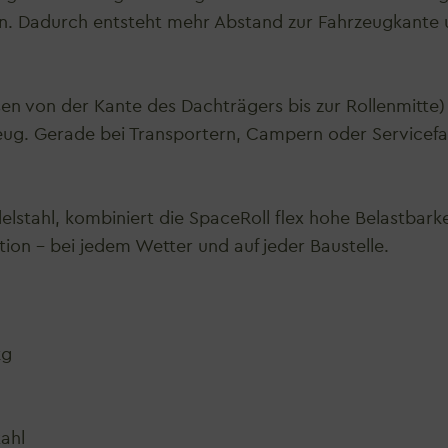
n. Dadurch entsteht mehr Abstand zur Fahrzeugkante un
n von der Kante des Dachträgers bis zur Rollenmitte) 
ug. Gerade bei Transportern, Campern oder Servicefahr
stahl, kombiniert die SpaceRoll flex hohe Belastbarkei
ktion – bei jedem Wetter und auf jeder Baustelle.
kg
n
tahl