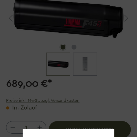
689,00 €*
Preise inkl. MwSt. zzgl. Versandkosten
Im Zulauf
Produkt Anzahl: Gib den gewünschten We
IN DEN WARENKORB