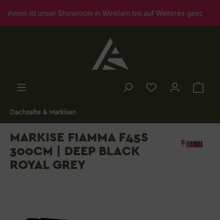
alt springen
en ist unser Showroom in Winklarn bis auf Weiteres geschlossen. S
Dachzelte & Markisen
MARKISE FIAMMA F45S
300CM | DEEP BLACK
ROYAL GREY
Bildergalerie überspringen