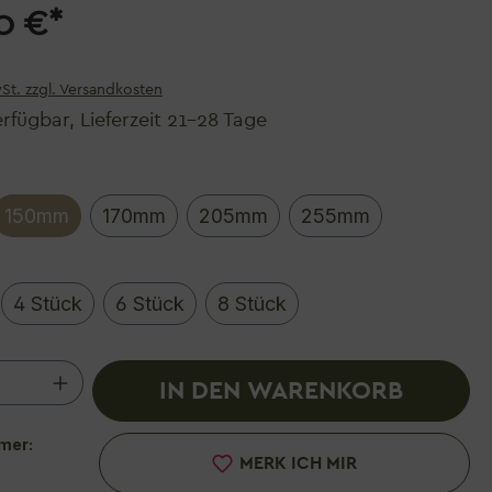
0 €*
wSt. zzgl. Versandkosten
rfügbar, Lieferzeit 21–28 Tage
auswählen
150mm
170mm
205mm
255mm
ählen
4 Stück
6 Stück
8 Stück
 Anzahl: Gib den gewünschten Wert ein 
IN DEN WARENKORB
mer:
MERK ICH MIR