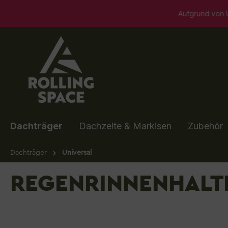
springen
Zur Hauptnavigation springen
Aufgrund von Umbaumaßnahmen ist uns
Dachträger
Dachzelte & Markisen
Zubehör
Dachträger
Universal
REGENRINNENHALTE