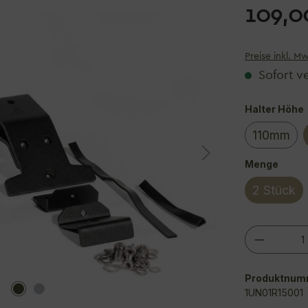
109,0
Preise inkl. M
Sofort ve
Halter Höhe
110mm
ausw
Menge
2 Stück
Produkt
Produktnum
1UN01R15001