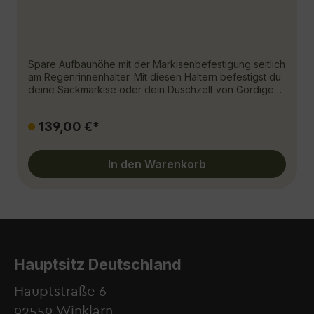
Spare Aufbauhöhe mit der Markisenbefestigung seitlich
am Regenrinnenhalter. Mit diesen Haltern befestigst du
deine Sackmarkise oder dein Duschzelt von Gordigear
oder Vickywood seitlich an den Regenrinnenhaltern
deines SpaceRack Dachträgers. Dein Dachaufbau
139,00 €*
bleibt damit sehr flach, da die Markise nicht über die
Dachträgeroberfläche hinaussteht.Die Halter passen
bei unseren Regenrinnenhaltern mit 170mm und 205mm
In den Warenkorb
Höhe und werden am Airline-Muster des
Regenrinnenhalters verschraubt. Lieferumfang:3x
Halter aus Edelstahl Schraubensatz
Hauptsitz Deutschland
Hauptstraße 6
92559 Winklarn