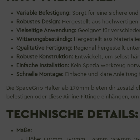
Variable Befestigung:
Sorgt für eine sichere un
Robustes Design:
Hergestellt aus hochwertigen r
Vielseitige Anwendung:
Geeignet für verschied
Witterungsbeständig:
Hergestellt aus Materiali
Qualitative Fertigung:
Regional hergestellt unte
Robuste Konstruktion:
Entwickelt, um selbst hä
Einfache Installation:
Kein Spezialwerkzeug not
Schnelle Montage:
Einfache und klare Anleitung f
Die SpaceGrip Halter ab 170mm bieten dir zusätzlich
befestigen oder diese Airline Fittinge einhängen, 
TECHNISCHE DETAILS:
Maße:
Höhe: 110mm, 150mm, 170mm, 205mm, 