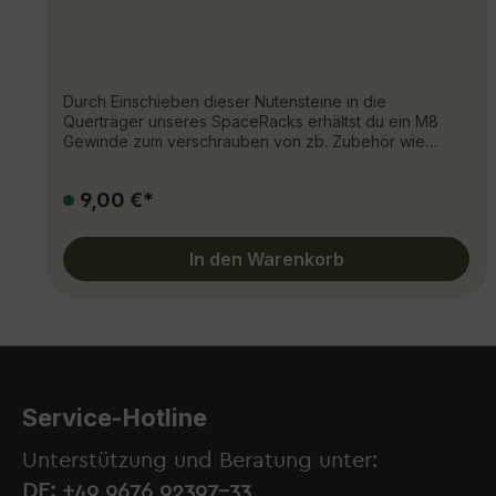
Durch Einschieben dieser Nutensteine in die
Querträger unseres SpaceRacks erhältst du ein M8
Gewinde zum verschrauben von zb. Zubehör wie
Lightbars.-Eine Verpackung enthält 10 Stück-Material
Edelstahl
9,00 €*
In den Warenkorb
Service-Hotline
Unterstützung und Beratung unter:
DE: +49 9676 92397-33