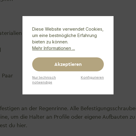
Diese Website verwendet Cookies,
terialien
um eine bestmögliche Erfahrung
bieten zu können.
Mehr Informationen ...
l
Akzeptieren
 Paar
Nur technisch
Konfigurieren
notwendige
festigen an der Regenrinne. Alle Befestigungsschraub
ine
, um die Halter an Profile oder eigene Aufbauten zu 
dest du
hier
.