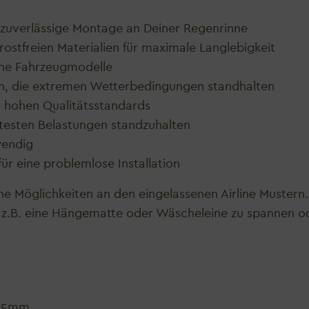
d zuverlässige Montage an Deiner Regenrinne
ostfreien Materialien für maximale Langlebigkeit
ene Fahrzeugmodelle
en, die extremen Wetterbedingungen standhalten
r hohen Qualitätsstandards
rtesten Belastungen standzuhalten
wendig
ür eine problemlose Installation
e Möglichkeiten an den eingelassenen Airline Mustern. 
um z.B. eine Hängematte oder Wäscheleine zu spannen o
255mm