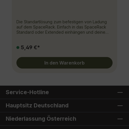
Die Standartlösung zum befestigen von Ladung
auf dem SpaceRack. Einfach in das SpaceRack
Standard oder Extended einhängen und deine
Ladung mithilfe von Spanngurten verzurren.Nicht
verwendbar beim SpaceRack Basic, hier machen
5,49 €*
die Ringschrauben als Verzurrpunkte Sinn.
In den Warenkorb
Service-Hotline
Hauptsitz Deutschland
Niederlassung Österreich