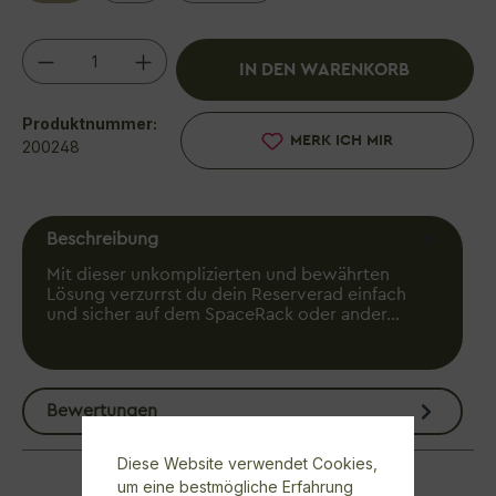
Produkt Anzahl: Gib den gewünschten We
IN DEN WARENKORB
Produktnummer:
MERK ICH MIR
200248
Beschreibung
Mit dieser unkomplizierten und bewährten
Lösung verzurrst du dein Reserverad einfach
und sicher auf dem SpaceRack oder ander…
Mehr
Bewertungen
Diese Website verwendet Cookies,
um eine bestmögliche Erfahrung