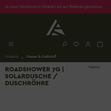
alt springen
unser Showroom in Winklarn bis auf Weiteres geschlossen. Selbstv
Zubehör
Wasser & Kraftstoff
Yakima
ROADSHOWER 7G |
SOLARDUSCHE /
DUSCHRÖHRE
Bildergalerie überspringen