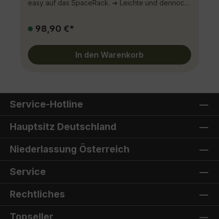
easy auf das SpaceRack. ➜ Leichte und dennoch
stabile Bauweise➜ Funktionaler und schneller
Aufbau➜ Eloxiertes Aluminium mit
98,90 €*
Doppelhohlkehlprofil➜ Sicherer Halt durch Anti-
Rutsch Beschichtung Leiter 2,6 Meter:Gewicht 6,1
Kg, 8 Sprossen, Produktmaße 79,5 x 45,0 x 5,0
In den Warenkorb
cm
Service-Hotline
Hauptsitz Deutschland
Niederlassung Österreich
Service
Rechtliches
Topseller