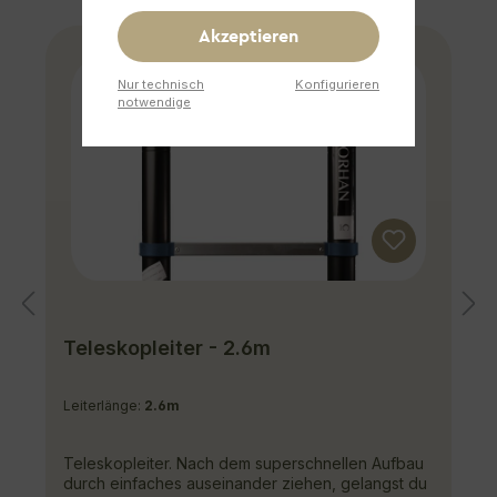
Akzeptieren
Nur technisch
Konfigurieren
notwendige
Teleskopleiter - 2.6m
Leiterlänge:
2.6m
Teleskopleiter. Nach dem superschnellen Aufbau
durch einfaches auseinander ziehen, gelangst du