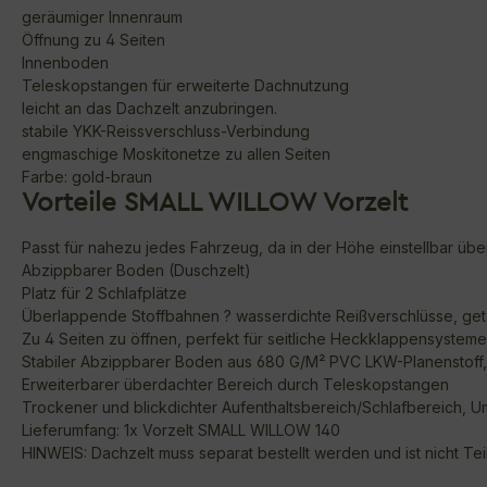
geräumiger Innenraum
Öffnung zu 4 Seiten
Innenboden
Teleskopstangen für erweiterte Dachnutzung
leicht an das Dachzelt anzubringen.
stabile YKK-Reissverschluss-Verbindung
engmaschige Moskitonetze zu allen Seiten
Farbe: gold-braun
Vorteile SMALL WILLOW Vorzelt
Passt für nahezu jedes Fahrzeug, da in der Höhe einstellbar ü
Abzippbarer Boden (Duschzelt)
Platz für 2 Schlafplätze
Überlappende Stoffbahnen ? wasserdichte Reißverschlüsse, ge
Zu 4 Seiten zu öffnen, perfekt für seitliche Heckklappensyste
Stabiler Abzippbarer Boden aus 680 G/M² PVC LKW-Planenstoff, st
Erweiterbarer überdachter Bereich durch Teleskopstangen
Trockener und blickdichter Aufenthaltsbereich/Schlafbereich, 
Lieferumfang: 1x Vorzelt SMALL WILLOW 140
HINWEIS: Dachzelt muss separat bestellt werden und ist nicht Te