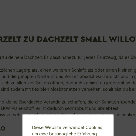
ZELT ZU DACHZELT SMALL WILLO
g zu deinem Dachzelt. Es passt nahezu für jedes Fahrzeug, da es ü
lichen Lagerplatz, einen weiteren Schlafplatz oder einen kleinen g
nd die getapten Nähte ist das Vorzelt absolut wasserdicht und in 
 sich zu allen vier Seiten öffnen, dadurch kommst du jederzeit an
sind zudem mit flexiblen Moskitonetzen versehen, somit bist du b
ne kleine überdachte Veranda zu schaffen, die dir Schatten spendet
KW-Planenstoff, er ist dadurch sehr robust und abriebfest.
uss versehen, somit kannst du das Unterteil super einfach abmontier
Diese Website verwendet Cookies,
40
um eine bestmögliche Erfahrung