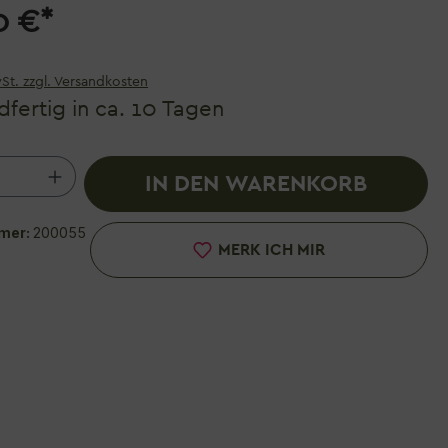
0 €*
wSt. zzgl. Versandkosten
fertig in ca. 10 Tagen
 Anzahl: Gib den gewünschten Wert ein 
IN DEN WARENKORB
mer:
200055
MERK ICH MIR