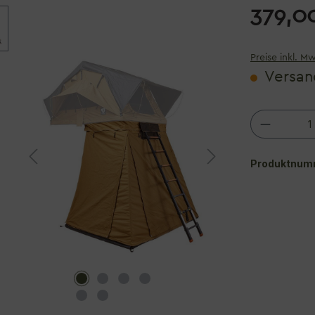
379,0
Preise inkl. M
Versand
Produkt
Produktnum