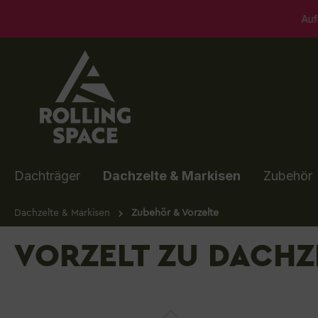
springen
Zur Hauptnavigation springen
Aufgrund von Umba
Dachträger
Dachzelte & Markisen
Zubehör
Dachzelte & Markisen
Zubehör & Vorzelte
VORZELT ZU DACHZ