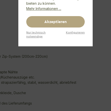
bieten zu können.
Mehr Informationen ...
Akzeptieren
Nur technisch
Konfigurieren
notwendige
ber Zip-System (200cm-220cm)
tapte Nähte
me/Küchenauszüge etc.
rapazierfähig, stabil, wasserdicht, abriebfest
Umkleide, Dusche
il des Lieferumfangs