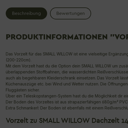
Beschreibung
Bewertungen
PRODUKTINFORMATIONEN "VOR
Das Vorzelt für das SMALL WILLOW ist eine vielseitige Ergänzun
(200-220cm).
Mit dem Vorzelt hast du die Option dein SMALL WILLOW um zusätz
überlappenden Stoffbahnen, die wasserdichten Reißverschlüsse u
auch als begehbaren Kleiderschrank einsetzen. Das Vorzelt lässt
Küchenauszüge etc. bei Wind und Wetter nutzen. Die Öffnungen 
Fluggästen sicher.
Über ein Teleskopstangen-System hast du die Möglichkeit dir ei
Der Boden des Vorzeltes ist aus strapazierfähigen 680g/m² PVC L
Extra Schmankerl: Der Boden ist ebenfalls mit einem Reißverschl
Vorzelt zu SMALL WILLOW Dachzelt 1