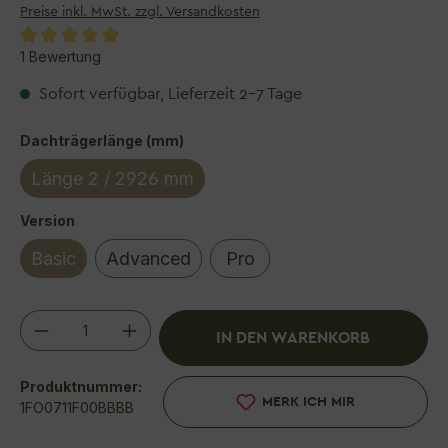
Preise inkl. MwSt. zzgl. Versandkosten
Durchschnittliche Bewertung von 5 von 5 Sterne
1 Bewertung
Sofort verfügbar, Lieferzeit 2–7 Tage
auswählen
Dachträgerlänge (mm)
Länge 2 / 2926 mm
auswählen
Version
Basic
Advanced
Pro
Produkt Anzahl: Gib den gewünschten We
IN DEN WARENKORB
Produktnummer:
MERK ICH MIR
1FO0711F00BBBB