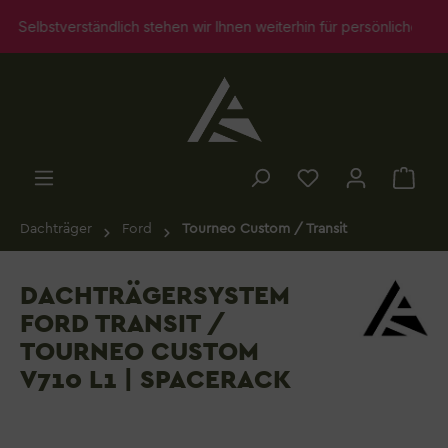
alt springen
ir Ihnen weiterhin für persönliche Beratungsgespräche zur Verfügu
Dachträger
Ford
Tourneo Custom / Transit
DACHTRÄGERSYSTEM
FORD TRANSIT /
TOURNEO CUSTOM
V710 L1 | SPACERACK
Bildergalerie überspringen