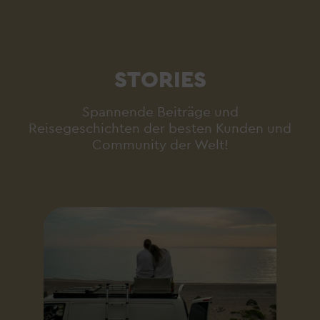
STORIES
Spannende Beiträge und
Reisegeschichten der besten Kunden und
Community der Welt!
A
D
w
A