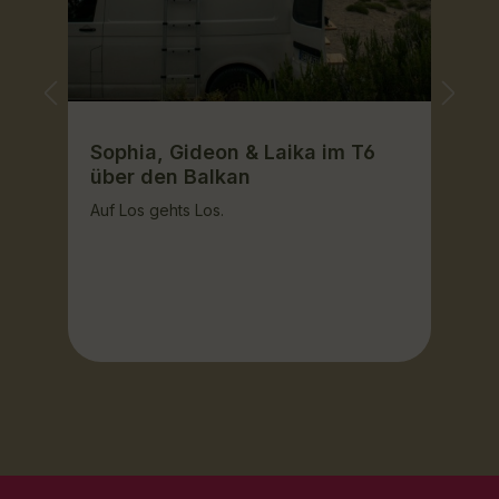
H
„
Sophia, Gideon & Laika im T6
über den Balkan
Auf Los gehts Los.
te