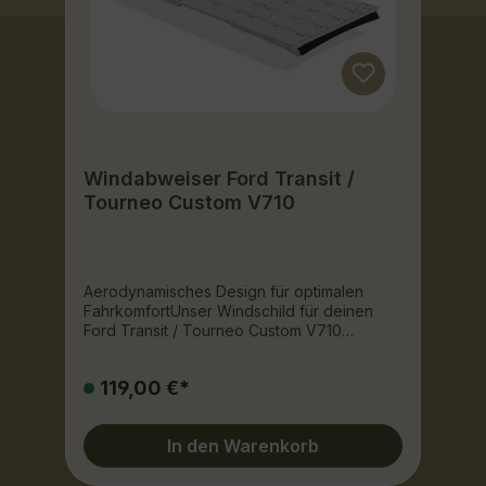
Windabweiser Ford Transit /
Tourneo Custom V710
Aerodynamisches Design für optimalen
FahrkomfortUnser Windschild für deinen
Ford Transit / Tourneo Custom V710
überzeugt durch ein aerodynamisches
Design, das den Luftwiderstand minimiert
119,00 €*
und den Fahrkomfort erheblich steigert. Die
präzise an die Fahrzeugform angepassten
Windabweiser sorgen dafür, dass die
In den Warenkorb
Luftströmung optimal um das Fahrzeug
geleitet wird. Dies reduziert nicht nur