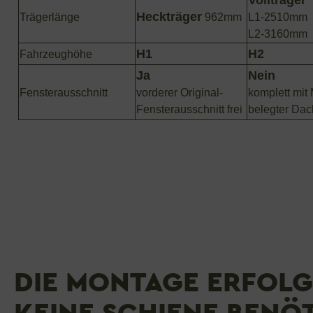
Heckträger
Trägerlänge
962mm
L1-2510mm
L2-3160mm
H1
H2
Fahrzeughöhe
Ja
Nein
Fensterausschnitt
vorderer Original-
komplett mit
Fensterausschnitt frei
belegter Dac
DIE MONTAGE ERFOLGT