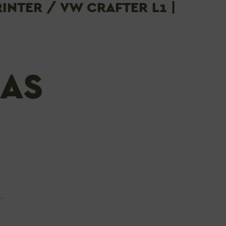
NTER / VW CRAFTER L1 |
DAS
.