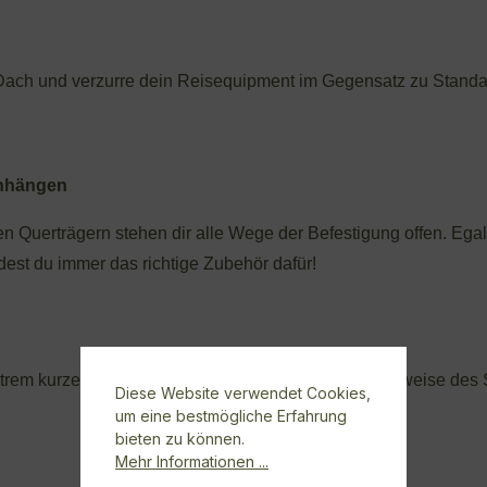
Dach und verzurre dein Reisequipment im Gegensatz zu Standa
inhängen
n Querträgern stehen dir alle Wege der Befestigung offen. Ega
ndest du immer das richtige Zubehör dafür!
xtrem kurze Transportweg, sowie die Langlebige Bauweise des
Diese Website verwendet Cookies,
um eine bestmögliche Erfahrung
bieten zu können.
Mehr Informationen ...