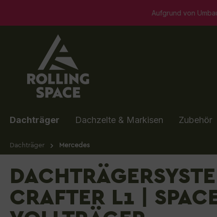
springen
Zur Hauptnavigation springen
Aufgrund von Umbaumaßnahmen ist unser Show
Dachträger
Dachzelte & Markisen
Zubehör
Dachträger
Mercedes
DACHTRÄGERSYSTE
CRAFTER L1 | SPACE