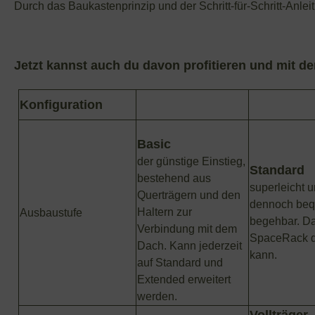
Durch das Baukastenprinzip und der Schritt-für-Schritt-Anlei
Jetzt kannst auch du davon profitieren und mit 
Konfiguration
Basic
der günstige Einstieg,
Standard
bestehend aus
superleicht 
Querträgern und den
dennoch be
Haltern zur
Ausbaustufe
begehbar. D
Verbindung mit dem
SpaceRack d
Dach. Kann jederzeit
kann.
auf Standard und
Extended erweitert
werden.
Vollträger