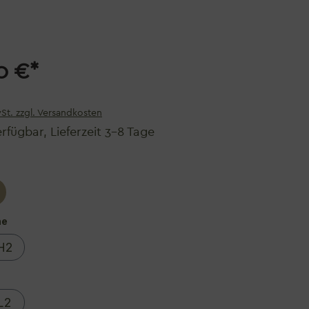
0 €*
wSt. zzgl. Versandkosten
rfügbar, Lieferzeit 3–8 Tage
auswählen
auswählen
he
H2
swählen
L2