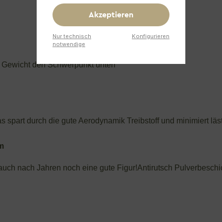
Akzeptieren
Nur technisch
Konfigurieren
notwendige
ge Gewicht den Schwerpunkt unten
das spart durch die gute Aerodynamik Treibstoff und minimiert l
um
uch nach Jahren noch eine gute Figur!
Antirutsch Pulverbeschi