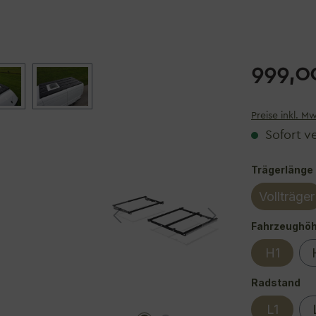
999,0
Preise inkl. M
Sofort ve
Trägerlänge
Vollträger
Fahrzeughö
H1
au
Radstand
L1