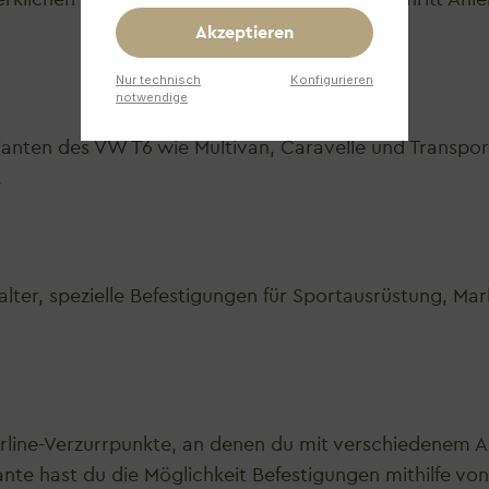
Akzeptieren
Nur technisch
Konfigurieren
notwendige
rianten des VW T6 wie Multivan, Caravelle und Transp
.
ter, spezielle Befestigungen für Sportausrüstung, Mar
Airline-Verzurrpunkte, an denen du mit verschiedenem 
riante hast du die Möglichkeit Befestigungen mithilfe vo