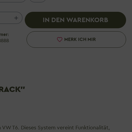
 Anzahl: Gib den gewünschten Wert ein 
IN DEN WARENKORB
mer:
MERK ICH MIR
BBBB
ERACK"
VW T6. Dieses System vereint Funktionalität,