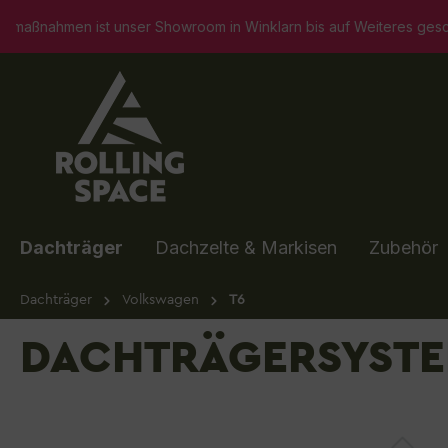
springen
Zur Hauptnavigation springen
owroom in Winklarn bis auf Weiteres geschlossen. Selbstverständl
Dachträger
Dachzelte & Markisen
Zubehör
Dachträger
Volkswagen
T6
DACHTRÄGERSYSTEM