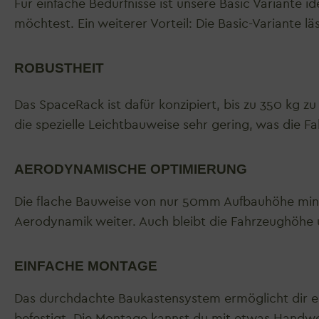
Für einfache Bedürfnisse ist unsere Basic Variante
möchtest. Ein weiterer Vorteil: Die Basic-Variante 
ROBUSTHEIT
Das SpaceRack ist dafür konzipiert, bis zu 350 kg zu
die spezielle Leichtbauweise sehr gering, was die Fa
AERODYNAMISCHE OPTIMIERUNG
Die flache Bauweise von nur 50mm Aufbauhöhe minim
Aerodynamik weiter. Auch bleibt die Fahrzeughöhe u
EINFACHE MONTAGE
Das durchdachte Baukastensystem ermöglicht dir ei
befestigt. Die Montage kannst du mit etwas Handwerk