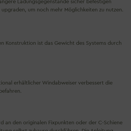
r längere Ladungsgegenstände sicher befestigen
ion upgraden, um noch mehr Möglichkeiten zu nutzen.
iden Konstruktion ist das Gewicht des Systems durch
onal erhältlicher
Windabweiser
verbessert die
befahren.
d an den originalen Fixpunkten oder der C-Schiene
itung selbst zuhause durchführen. Die Anleitung