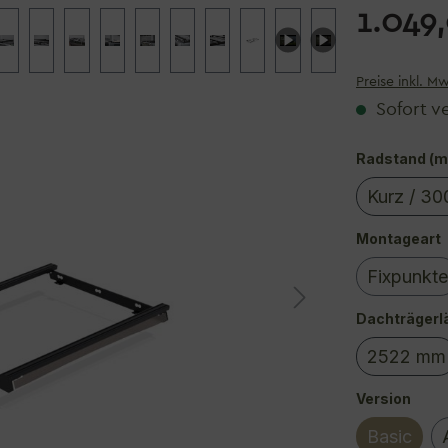
1.049
Preise inkl. M
Sofort ve
Radstand (
Kurz / 3
(D
Montageart
Fixpunkte
Dachträgerl
2522 mm
(Diese
ausw
Version
Basic