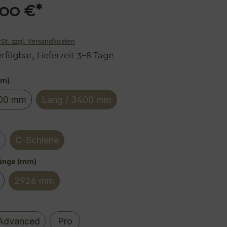
,00 €*
wSt. zzgl. Versandkosten
rfügbar, Lieferzeit 3–8 Tage
auswählen
mm)
000 mm
Lang / 3400 mm
iese Option ist zurzeit nicht verfügbar.)
auswählen
C-Schiene
auswählen
änge (mm)
2926 mm
 Option ist zurzeit nicht verfügbar.)
ählen
Advanced
Pro