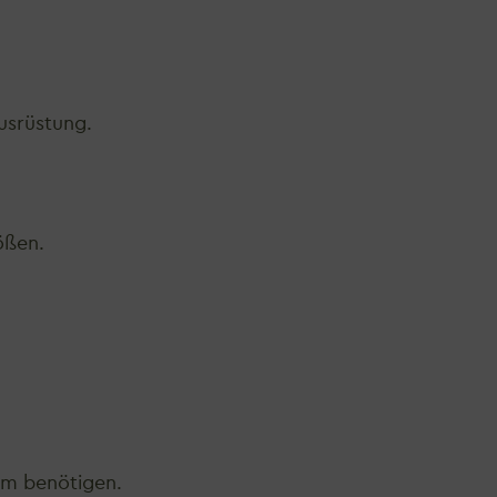
ausrüstung.
ößen.
rm benötigen.