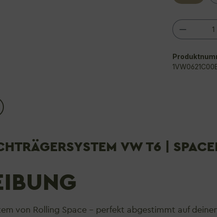
Produkt
Produktnum
1VW0621C00
HTRÄGERSYSTEM VW T6 | SPAC
EIBUNG
m von Rolling Space – perfekt abgestimmt auf deinen 