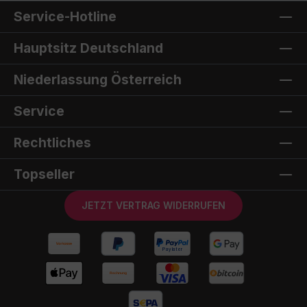
schmiegt sich mit einer Höhe von nur ca. 15 cm
Service-Hotline
(ohne Dachträger) unauffällig an Ihr Fahrzeugdach
an. Trotz seiner Robustheit und Größe wiegt es
Hauptsitz Deutschland
lediglich ca. 80 kg. Für zusätzlichen Komfort ist
das Zelt mit einer komfortablen 6 cm dicken
Memory Foam Matratze mit abnehmbarem Bezug
Niederlassung Österreich
ausgestattet, sowie einer integrierten 3D-Mesh-
Unterlage für optimale Luftzirkulation.Die
Service
hochwertige ECO-Recycling-Polyester-
Stoffqualität des Zeltes wird aus recycelten
Kunststoffabfällen hergestellt, wodurch etwa 185
Rechtliches
Plastikflaschen pro Zelt wiederverwertet werden.
Mit einem Wassersäule von 5000 mm bietet der
Stoff zuverlässigen Schutz vor Nässe.Im Inneren
Topseller
sorgen stufenlos dimmbare warmweiße LED-
Leisten für angenehme Beleuchtung, die über
JETZT VERTRAG WIDERRUFEN
einen USB-Anschluss an eine beliebige 12V-
Energiequelle angeschlossen werden
können. Optional erhältlich sind passende
Querträger für die Hartschale des CUMARU
LIGHT, die eine zusätzliche Belastung von bis zu
100 kg ermöglichen und ideal sind für den
Transport von Fahrrädern, Surfboards, Kajaks und
mehr. Erleben Sie mit dem CUMARU LIGHT ein
Zelt, das nicht nur funktional und komfortabel ist,