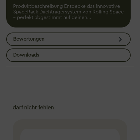
Produktbeschreibung Entdecke das innovative
SpaceRack Dachträgersystem von Rolling Space
– perfekt abgestimmt auf deinen…
Mehr
Bewertungen
Downloads
Produktgalerie überspringen
darf nicht fehlen