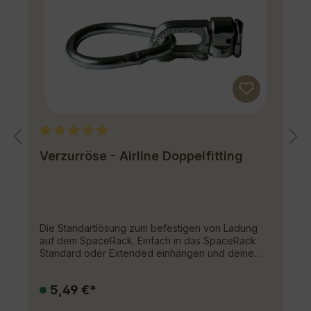
Durchschnittliche Bewertung von 5 von 5 Stern
Verzurröse - Airline Doppelfitting
Die Standartlösung zum befestigen von Ladung
auf dem SpaceRack. Einfach in das SpaceRack
Standard oder Extended einhängen und deine
Ladung mithilfe von Spanngurten verzurren.Nicht
verwendbar beim SpaceRack Basic, hier machen
5,49 €*
die Ringschrauben als Verzurrpunkte Sinn.