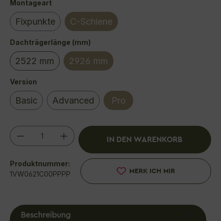
auswählen
Montageart
Fixpunkte
C-Schiene
auswählen
Dachträgerlänge (mm)
2522 mm
2926 mm
(Diese Option ist zurzeit nicht verfügbar.)
auswählen
Version
Basic
Advanced
Pro
Produkt Anzahl: Gib den gewünschten We
IN DEN WARENKORB
Produktnummer:
MERK ICH MIR
1VW0621C00PPPP
Beschreibung