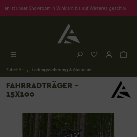
alt springen
st unser Showroom in Winklarn bis auf Weiteres geschlossen. Selbs
Zubehör
Ladungssicherung & Stauraum
FAHRRADTRÄGER -
15X100
Bildergalerie überspringen