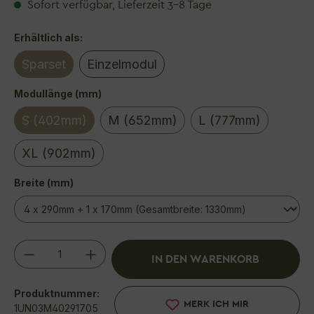
Sofort verfügbar, Lieferzeit 3–8 Tage
auswählen
Erhältlich als:
Sparset
Einzelmodul
(Diese Option ist zurzeit nicht verfügb
auswählen
Modullänge (mm)
S (402mm)
M (652mm)
L (777mm)
XL (902mm)
auswählen
Breite (mm)
Produkt Anzahl: Gib den gewünschten We
IN DEN WARENKORB
Produktnummer:
MERK ICH MIR
1UN03M40291705