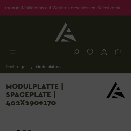
alt springen
rn bis auf Weiteres geschlossen. Selbstverständlich stehen wir I
Dachträger
Modulplatten
MODULPLATTE |
SPACEPLATE |
402X290+170
Bildergalerie überspringen