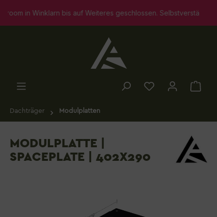
alt springen
n bis auf Weiteres geschlossen. Selbstverständlich stehen wir Ih
Dachträger
Modulplatten
MODULPLATTE |
SPACEPLATE | 402X290
Bildergalerie überspringen