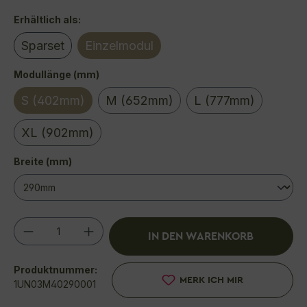
auswählen
Erhältlich als:
Sparset
Einzelmodul
(Diese Option ist zurzeit nicht verfügbar.)
auswählen
Modullänge (mm)
S (402mm)
M (652mm)
L (777mm)
XL (902mm)
auswählen
Breite (mm)
Produkt Anzahl: Gib den gewünschten We
IN DEN WARENKORB
Produktnummer:
MERK ICH MIR
1UN03M40290001