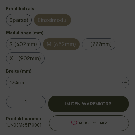
auswählen
Erhältlich als:
Sparset
Einzelmodul
(Diese Option ist zurzeit nicht verfügbar.)
auswählen
Modullänge (mm)
S (402mm)
M (652mm)
L (777mm)
XL (902mm)
auswählen
Breite (mm)
Produkt Anzahl: Gib den gewünschten We
IN DEN WARENKORB
Produktnummer:
MERK ICH MIR
1UN03M65170001