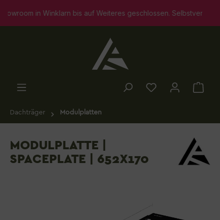
alt springen
larn bis auf Weiteres geschlossen. Selbstverständlich stehen wir
Dachträger
Modulplatten
MODULPLATTE |
SPACEPLATE | 652X170
Bildergalerie überspringen