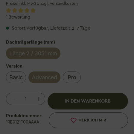
Preise inkl. MwSt. zzgl. Versandkosten
Durchschnittliche Bewertung von 5 von 5 Sterne
1 Bewertung
Sofort verfügbar, Lieferzeit 2–7 Tage
auswählen
Dachträgerlänge (mm)
Länge 2 / 3051 mm
auswählen
Version
Basic
Advanced
Pro
Produkt Anzahl: Gib den gewünschten We
IN DEN WARENKORB
Produktnummer:
MERK ICH MIR
1RE0121F00AAAA