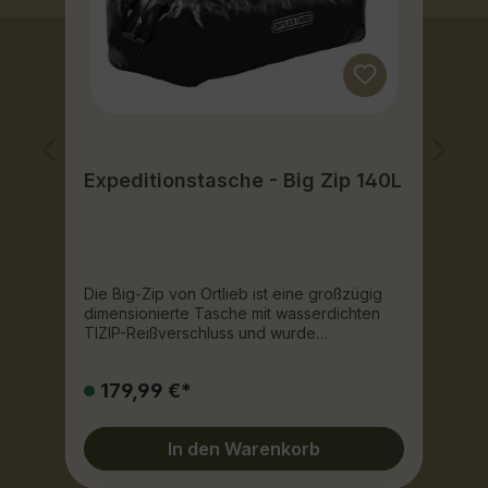
Expeditionstasche - Big Zip 140L
S
-
te
Die Big-Zip von Ortlieb ist eine großzügig
S
dimensionierte Tasche mit wasserdichten
F
r
TIZIP-Reißverschluss und wurde
G
ursprünglich für den Transport von
A
Kettensägen entwickelt. Aufgrund der Größe
im
179,99 €*
ar
und des extrem reißfesten
F
f
Polyestergewebes ist sie besonders für
S
Expeditionen, Rafting und Trekking
G
In den Warenkorb
geeignet. Sie bietet sich aber auch für den
S
Transport umfangreicher Ausrüstung (z.B.
30