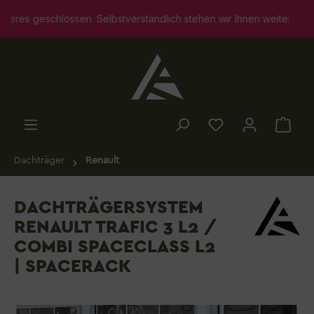
alt springen
ndlich stehen wir Ihnen weiterhin für persönliche Beratungsgesprä
Dachträger
Renault
DACHTRÄGERSYSTEM
RENAULT TRAFIC 3 L2 /
COMBI SPACECLASS L2
| SPACERACK
Bildergalerie überspringen