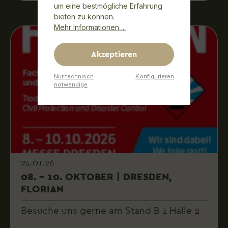
um eine bestmögliche Erfahrung
bieten zu können.
Mehr Informationen ...
Akzeptieren
Nur technisch
Konfigurieren
notwendige
24.01.26
08. – 10. OKTOBER | DRESDEN,
FLORIAN
Besuche uns gerne am Stand B 1 Halle 2