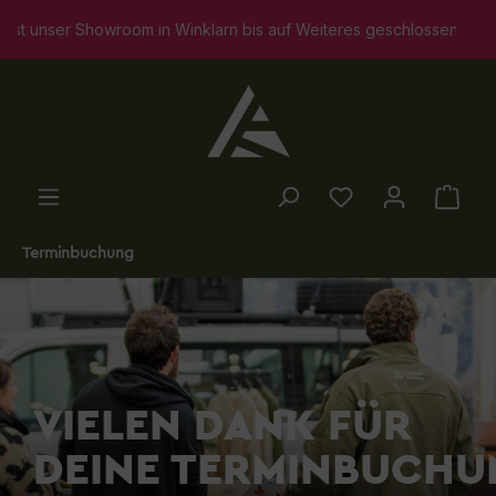
alt springen
er Showroom in Winklarn bis auf Weiteres geschlossen. Selbstvers
Terminbuchung
Slider überspringen
VIELEN DANK FÜR
DEINE
TERMINBUCHU