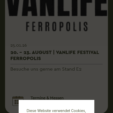
25.01.26
20. – 23. AUGUST | VANLIFE FESTIVAL
FERROPOLIS
Besuche uns gerne am Stand E2
Termine & Messen
10 Beiträge
Diese Website verwendet Cookies,